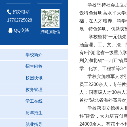
学校坚持社会主义办学
招办电话
设特色鲜明高水平大学
17702725828
础，在人才培养、科学
展、特色鲜明、优势突
QQ交谈
扫码加微信
学校坚持“一元领先、
涵盖理、工、文、法、
有8个湖北省一级重点学
学校简介
列入湖北省“十四五”
招生问答
学、化学、工程学等3个
学校实施领军人才引育
校园快讯
员工2200余人，专任
教务管理
人；国家级人才30余人
首批“湖北省海外高层次
学工在线
学校落实立德树人根本
历年招生
科”建设，大力培育创
24000余人。有70
就业指导