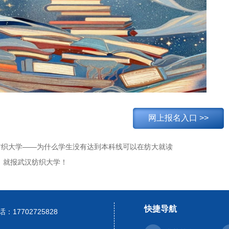
网上报名入口 >>
纺织大学——为什么学生没有达到本科线可以在纺大就读
4，就报武汉纺织大学！
快捷导航
：17702725828