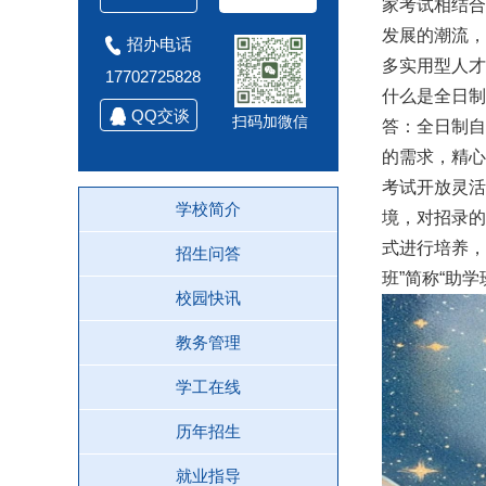
家考试相结合
发展的潮流，
招办电话
多实用型人才
17702725828
什么是全日制
QQ交谈
扫码加微信
答：全日制自
的需求，精心
考试开放灵活
学校简介
境，对招录的
式进行培养，
招生问答
班”简称“助学
校园快讯
教务管理
学工在线
历年招生
就业指导