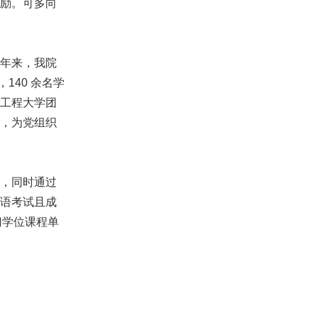
励。可多向
年来，我院
140 余名学
工程大学团
，为党组织
，同时通过
语考试且成
门学位课程单